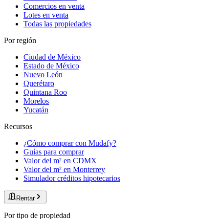
Comercios en venta
Lotes en venta
Todas las propiedades
Por región
Ciudad de México
Estado de México
Nuevo León
Querétaro
Quintana Roo
Morelos
Yucatán
Recursos
¿Cómo comprar con Mudafy?
Guías para comprar
Valor del m² en CDMX
Valor del m² en Monterrey
Simulador créditos hipotecarios
Rentar
Por tipo de propiedad