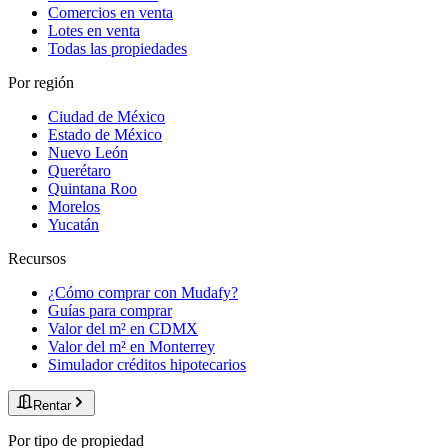
Comercios en venta
Lotes en venta
Todas las propiedades
Por región
Ciudad de México
Estado de México
Nuevo León
Querétaro
Quintana Roo
Morelos
Yucatán
Recursos
¿Cómo comprar con Mudafy?
Guías para comprar
Valor del m² en CDMX
Valor del m² en Monterrey
Simulador créditos hipotecarios
Rentar
Por tipo de propiedad