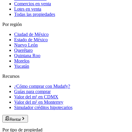
Comercios en venta
Lotes en venta
Todas las propiedades
Por región
Ciudad de México
Estado de México
Nuevo León
Querétaro
Quintana Roo
Morelos
Yucatán
Recursos
¿Cómo comprar con Mudafy?
Guías para comprar
Valor del m² en CDMX
Valor del m² en Monterrey
Simulador créditos hipotecarios
Rentar
Por tipo de propiedad