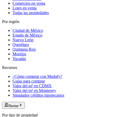
Comercios en venta
Lotes en venta
Todas las propiedades
Por región
Ciudad de México
Estado de México
Nuevo León
Querétaro
Quintana Roo
Morelos
Yucatán
Recursos
¿Cómo comprar con Mudafy?
Guías para comprar
Valor del m² en CDMX
Valor del m² en Monterrey
Simulador créditos hipotecarios
Rentar
Por tipo de propiedad