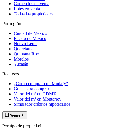
Comercios en venta
Lotes en venta
Todas las propiedades
Por región
Ciudad de México
Estado de México
Nuevo León
Querétaro
Quintana Roo
Morelos
Yucatán
Recursos
¿Cómo comprar con Mudafy?
Guías para comprar
Valor del m² en CDMX
Valor del m² en Monterrey
Simulador créditos hipotecarios
Rentar
Por tipo de propiedad