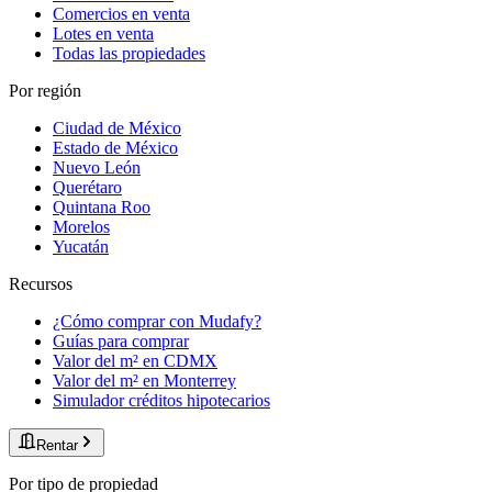
Comercios en venta
Lotes en venta
Todas las propiedades
Por región
Ciudad de México
Estado de México
Nuevo León
Querétaro
Quintana Roo
Morelos
Yucatán
Recursos
¿Cómo comprar con Mudafy?
Guías para comprar
Valor del m² en CDMX
Valor del m² en Monterrey
Simulador créditos hipotecarios
Rentar
Por tipo de propiedad