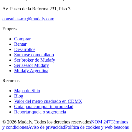
Av. Paseo de la Reforma 231, Piso 3
consultas-mx@mudafy.com
Empresa
Comprar
Rentar
Desarrollos
Sumarse como aliado
Ser broker de Mudafy
Ser asesor Mudafy
Mudafy Argentina
Recursos
Mapa de Sitio
Blog
Valor del metro cuadrado en CDMX
Guía para comprar tu propiedad
Reportar queja o sugerencia
©
2026
Mudafy, Todos los derechos reservados
NOM 247
Términos
y condiciones
Aviso de privacidad
Política de cookies y web beacons