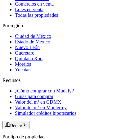
Comercios en venta
Lotes en venta
Todas las propiedades
Por región
Ciudad de México
Estado de México
Nuevo León
Querétaro
Quintana Roo
Morelos
Yucatán
Recursos
¿Cómo comprar con Mudafy?
Guías para comprar
Valor del m² en CDMX
Valor del m² en Monterrey
Simulador créditos hipotecarios
Rentar
Por tipo de propiedad