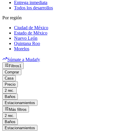
Entrega inmediata
Todos los desarrollos
Por región
Ciudad de México
Estado de México
Nuevo León
Quintana Roo
Morelos
Súmate a Mudafy
Filtros
1
Comprar
Casa
Precio
2 rec.
Baños
Estacionamientos
Más filtros
2 rec.
Baños
Estacionamientos