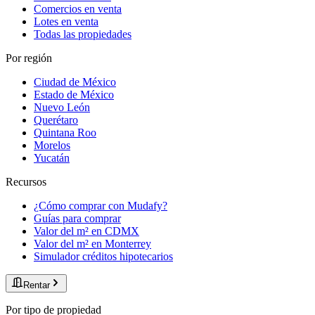
Comercios en venta
Lotes en venta
Todas las propiedades
Por región
Ciudad de México
Estado de México
Nuevo León
Querétaro
Quintana Roo
Morelos
Yucatán
Recursos
¿Cómo comprar con Mudafy?
Guías para comprar
Valor del m² en CDMX
Valor del m² en Monterrey
Simulador créditos hipotecarios
Rentar
Por tipo de propiedad