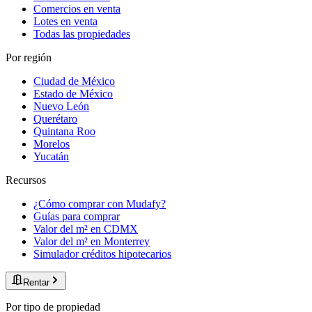
Comercios en venta
Lotes en venta
Todas las propiedades
Por región
Ciudad de México
Estado de México
Nuevo León
Querétaro
Quintana Roo
Morelos
Yucatán
Recursos
¿Cómo comprar con Mudafy?
Guías para comprar
Valor del m² en CDMX
Valor del m² en Monterrey
Simulador créditos hipotecarios
Rentar
Por tipo de propiedad