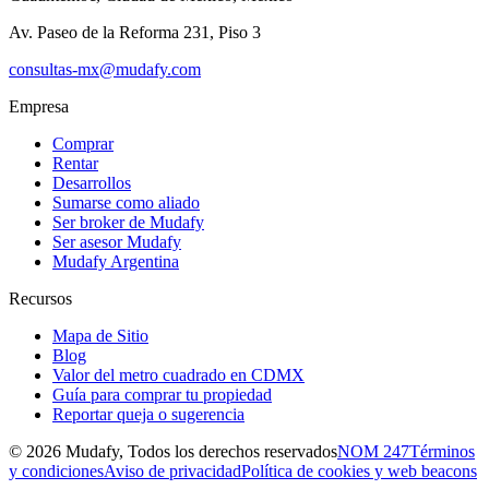
Av. Paseo de la Reforma 231, Piso 3
consultas-mx@mudafy.com
Empresa
Comprar
Rentar
Desarrollos
Sumarse como aliado
Ser broker de Mudafy
Ser asesor Mudafy
Mudafy Argentina
Recursos
Mapa de Sitio
Blog
Valor del metro cuadrado en CDMX
Guía para comprar tu propiedad
Reportar queja o sugerencia
©
2026
Mudafy, Todos los derechos reservados
NOM 247
Términos
y condiciones
Aviso de privacidad
Política de cookies y web beacons