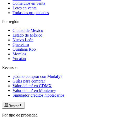
Comercios en venta
Lotes en venta
Todas las propiedades
Por región
Ciudad de México
Estado de México
Nuevo León
Querétaro
Quintana Roo
Morelos
Yucatán
Recursos
¿Cómo comprar con Mudafy?
Guías para comprar
Valor del m² en CDMX
Valor del m² en Monterrey
Simulador créditos hipotecarios
Rentar
Por tipo de propiedad