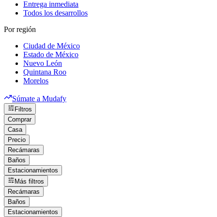
Entrega inmediata
Todos los desarrollos
Por región
Ciudad de México
Estado de México
Nuevo León
Quintana Roo
Morelos
Súmate a Mudafy
Filtros
Comprar
Casa
Precio
Recámaras
Baños
Estacionamientos
Más filtros
Recámaras
Baños
Estacionamientos