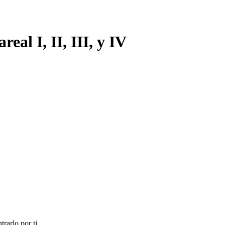
eal I, II, III, y IV
rarlo por ti.