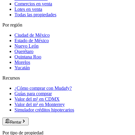
Comercios en venta
Lotes en venta
Todas las propiedades
Por región
Ciudad de México
Estado de México
Nuevo León
Querétaro
Quintana Roo
Morelos
Yucatán
Recursos
¿Cómo comprar con Mudafy?
Guías para comprar
Valor del m² en CDMX
Valor del m² en Monterrey
Simulador créditos hipotecarios
Rentar
Por tipo de propiedad