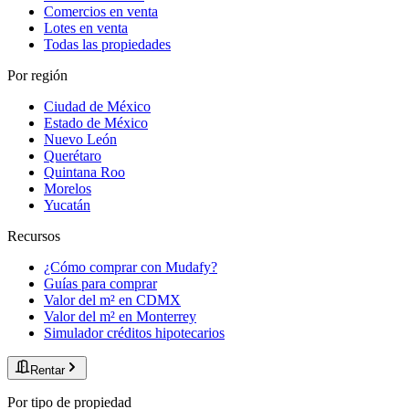
Comercios en venta
Lotes en venta
Todas las propiedades
Por región
Ciudad de México
Estado de México
Nuevo León
Querétaro
Quintana Roo
Morelos
Yucatán
Recursos
¿Cómo comprar con Mudafy?
Guías para comprar
Valor del m² en CDMX
Valor del m² en Monterrey
Simulador créditos hipotecarios
Rentar
Por tipo de propiedad