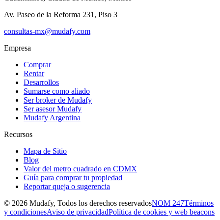
Av. Paseo de la Reforma 231, Piso 3
consultas-mx@mudafy.com
Empresa
Comprar
Rentar
Desarrollos
Sumarse como aliado
Ser broker de Mudafy
Ser asesor Mudafy
Mudafy Argentina
Recursos
Mapa de Sitio
Blog
Valor del metro cuadrado en CDMX
Guía para comprar tu propiedad
Reportar queja o sugerencia
©
2026
Mudafy, Todos los derechos reservados
NOM 247
Términos
y condiciones
Aviso de privacidad
Política de cookies y web beacons