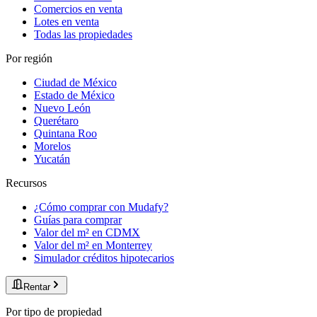
Comercios en venta
Lotes en venta
Todas las propiedades
Por región
Ciudad de México
Estado de México
Nuevo León
Querétaro
Quintana Roo
Morelos
Yucatán
Recursos
¿Cómo comprar con Mudafy?
Guías para comprar
Valor del m² en CDMX
Valor del m² en Monterrey
Simulador créditos hipotecarios
Rentar
Por tipo de propiedad