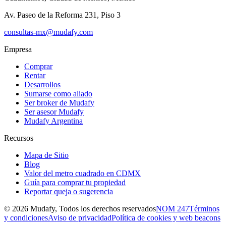
Av. Paseo de la Reforma 231, Piso 3
consultas-mx@mudafy.com
Empresa
Comprar
Rentar
Desarrollos
Sumarse como aliado
Ser broker de Mudafy
Ser asesor Mudafy
Mudafy Argentina
Recursos
Mapa de Sitio
Blog
Valor del metro cuadrado en CDMX
Guía para comprar tu propiedad
Reportar queja o sugerencia
©
2026
Mudafy, Todos los derechos reservados
NOM 247
Términos
y condiciones
Aviso de privacidad
Política de cookies y web beacons