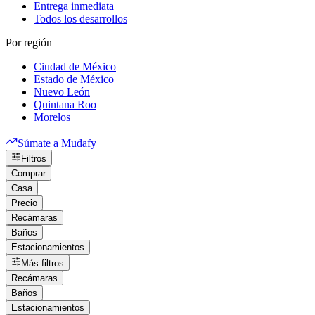
Entrega inmediata
Todos los desarrollos
Por región
Ciudad de México
Estado de México
Nuevo León
Quintana Roo
Morelos
Súmate a Mudafy
Filtros
Comprar
Casa
Precio
Recámaras
Baños
Estacionamientos
Más filtros
Recámaras
Baños
Estacionamientos