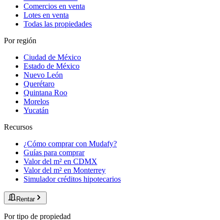
Comercios en venta
Lotes en venta
Todas las propiedades
Por región
Ciudad de México
Estado de México
Nuevo León
Querétaro
Quintana Roo
Morelos
Yucatán
Recursos
¿Cómo comprar con Mudafy?
Guías para comprar
Valor del m² en CDMX
Valor del m² en Monterrey
Simulador créditos hipotecarios
Rentar
Por tipo de propiedad