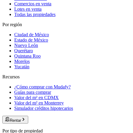
Comercios en venta
Lotes en venta
Todas las propiedades
Por región
Ciudad de México
Estado de México
Nuevo León
Querétaro
Quintana Roo
Morelos
Yucatán
Recursos
¿Cómo comprar con Mudafy?
Guías para comprar
Valor del m² en CDMX
Valor del m² en Monterrey
Simulador créditos hipotecarios
Rentar
Por tipo de propiedad