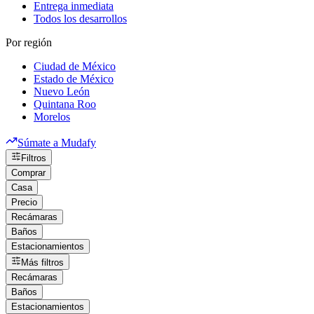
Entrega inmediata
Todos los desarrollos
Por región
Ciudad de México
Estado de México
Nuevo León
Quintana Roo
Morelos
Súmate a Mudafy
Filtros
Comprar
Casa
Precio
Recámaras
Baños
Estacionamientos
Más filtros
Recámaras
Baños
Estacionamientos