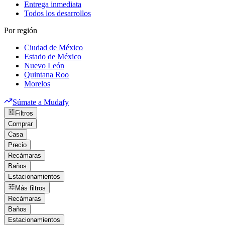
Entrega inmediata
Todos los desarrollos
Por región
Ciudad de México
Estado de México
Nuevo León
Quintana Roo
Morelos
Súmate a Mudafy
Filtros
Comprar
Casa
Precio
Recámaras
Baños
Estacionamientos
Más filtros
Recámaras
Baños
Estacionamientos