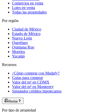
Comercios en venta
Lotes en venta
Todas las propiedades
Por región
Ciudad de México
Estado de México
Nuevo León
Querétaro
Quintana Roo
Morelos
Yucatán
Recursos
¿Cómo comprar con Mudafy?
Guías para comprar
Valor del m² en CDMX
Valor del m² en Monterrey
Simulador créditos hipotecarios
Rentar
Por tipo de propiedad