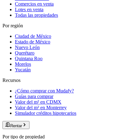
Comercios en venta
Lotes en venta
Todas las propiedades
Por región
Ciudad de México
Estado de México
Nuevo León
Querétaro
Quintana Roo
Morelos
Yucatán
Recursos
¿Cómo comprar con Mudafy?
Guías para comprar
Valor del m² en CDMX
Valor del m² en Monterrey
Simulador créditos hipotecarios
Rentar
Por tipo de propiedad