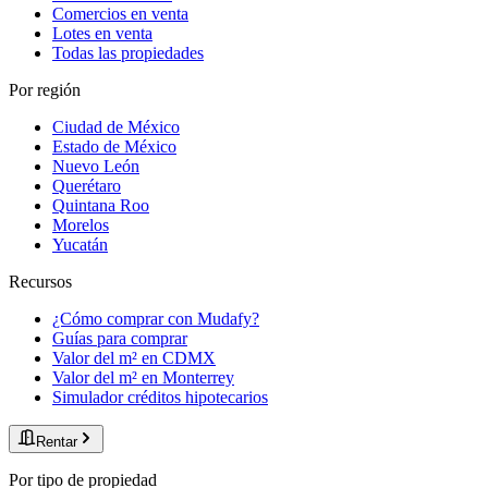
Comercios en venta
Lotes en venta
Todas las propiedades
Por región
Ciudad de México
Estado de México
Nuevo León
Querétaro
Quintana Roo
Morelos
Yucatán
Recursos
¿Cómo comprar con Mudafy?
Guías para comprar
Valor del m² en CDMX
Valor del m² en Monterrey
Simulador créditos hipotecarios
Rentar
Por tipo de propiedad