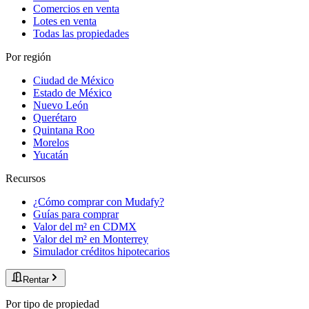
Comercios en venta
Lotes en venta
Todas las propiedades
Por región
Ciudad de México
Estado de México
Nuevo León
Querétaro
Quintana Roo
Morelos
Yucatán
Recursos
¿Cómo comprar con Mudafy?
Guías para comprar
Valor del m² en CDMX
Valor del m² en Monterrey
Simulador créditos hipotecarios
Rentar
Por tipo de propiedad