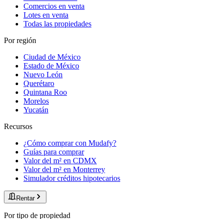
Comercios en venta
Lotes en venta
Todas las propiedades
Por región
Ciudad de México
Estado de México
Nuevo León
Querétaro
Quintana Roo
Morelos
Yucatán
Recursos
¿Cómo comprar con Mudafy?
Guías para comprar
Valor del m² en CDMX
Valor del m² en Monterrey
Simulador créditos hipotecarios
Rentar
Por tipo de propiedad