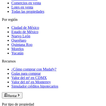
Comercios en venta
Lotes en venta
Todas las propiedades
Por región
Ciudad de México
Estado de México
Nuevo León
Querétaro
Quintana Roo
Morelos
Yucatán
Recursos
¿Cómo comprar con Mudafy?
Guías para comprar
Valor del m² en CDMX
Valor del m² en Monterrey
Simulador créditos hipotecarios
Rentar
Por tipo de propiedad