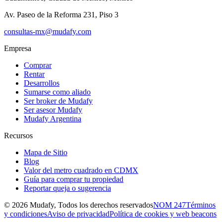
Av. Paseo de la Reforma 231, Piso 3
consultas-mx@mudafy.com
Empresa
Comprar
Rentar
Desarrollos
Sumarse como aliado
Ser broker de Mudafy
Ser asesor Mudafy
Mudafy Argentina
Recursos
Mapa de Sitio
Blog
Valor del metro cuadrado en CDMX
Guía para comprar tu propiedad
Reportar queja o sugerencia
©
2026
Mudafy, Todos los derechos reservados
NOM 247
Términos
y condiciones
Aviso de privacidad
Política de cookies y web beacons