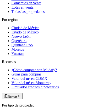
Comercios en venta
Lotes en venta
Todas las propiedades
Por región
Ciudad de México
Estado de México
Nuevo León
Querétaro
Quintana Roo
Morelos
Yucatán
Recursos
¿Cómo comprar con Mudafy?
Guías para comprar
Valor del m² en CDMX
Valor del m² en Monterrey
Simulador créditos hipotecarios
Rentar
Por tipo de propiedad