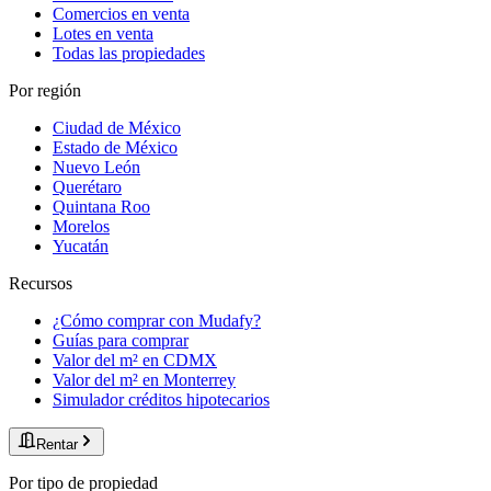
Comercios en venta
Lotes en venta
Todas las propiedades
Por región
Ciudad de México
Estado de México
Nuevo León
Querétaro
Quintana Roo
Morelos
Yucatán
Recursos
¿Cómo comprar con Mudafy?
Guías para comprar
Valor del m² en CDMX
Valor del m² en Monterrey
Simulador créditos hipotecarios
Rentar
Por tipo de propiedad