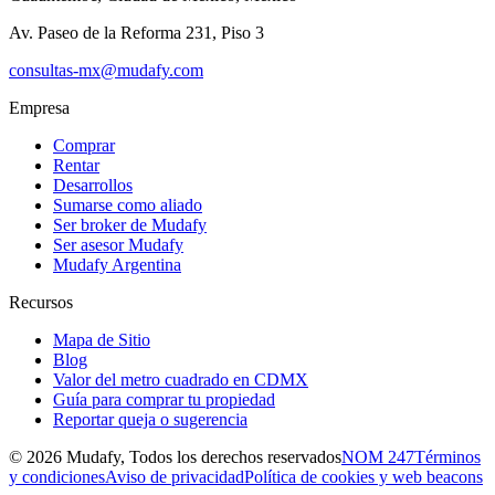
Av. Paseo de la Reforma 231, Piso 3
consultas-mx@mudafy.com
Empresa
Comprar
Rentar
Desarrollos
Sumarse como aliado
Ser broker de Mudafy
Ser asesor Mudafy
Mudafy Argentina
Recursos
Mapa de Sitio
Blog
Valor del metro cuadrado en CDMX
Guía para comprar tu propiedad
Reportar queja o sugerencia
©
2026
Mudafy, Todos los derechos reservados
NOM 247
Términos
y condiciones
Aviso de privacidad
Política de cookies y web beacons