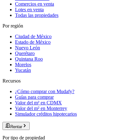
Comercios en venta
Lotes en venta
Todas las propiedades
Por región
Ciudad de México
Estado de México
Nuevo León
Querétaro
Quintana Roo
Morelos
Yucatán
Recursos
¿Cómo comprar con Mudafy?
Guías para comprar
Valor del m² en CDMX
Valor del m² en Monterrey
Simulador créditos hipotecarios
Rentar
Por tipo de propiedad