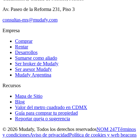
Av. Paseo de la Reforma 231, Piso 3
consultas-mx@mudafy.com
Empresa
Comprar
Rentar
Desarrollos
Sumarse como aliado
Ser broker de Mudafy
Ser asesor Mudafy
Mudafy Argentina
Recursos
Mapa de Sitio
Blog
Valor del metro cuadrado en CDMX
Guía para comprar tu propiedad
Reportar queja o sugerencia
©
2026
Mudafy, Todos los derechos reservados
NOM 247
Términos
y condiciones
Aviso de privacidad
Política de cookies y web beacons