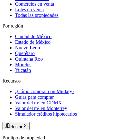
Comercios en venta
Lotes en venta
Todas las propiedades
Por región
Ciudad de México
Estado de México
Nuevo León
Querétaro
Quintana Roo
Morelos
Yucatán
Recursos
¿Cómo comprar con Mudafy?
Guías para comprar
Valor del m² en CDMX
Valor del m² en Monterrey
Simulador créditos hipotecarios
Rentar
Por tipo de propiedad