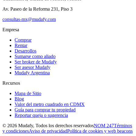
Av. Paseo de la Reforma 231, Piso 3
consultas-mx@mudafy.com
Empresa
Comprar
Rentar
Desarrollos
Sumarse como aliado
Ser broker de Mudafy
Ser asesor Mudafy
Mudafy Argentina
Recursos
Mapa de Sitio
Blog
Valor del metro cuadrado en CDMX
Guía para comprar tu propiedad
Reportar queja o sugerencia
©
2026
Mudafy, Todos los derechos reservados
NOM 247
Términos
y condiciones
Aviso de privacidad
Política de cookies y web beacons