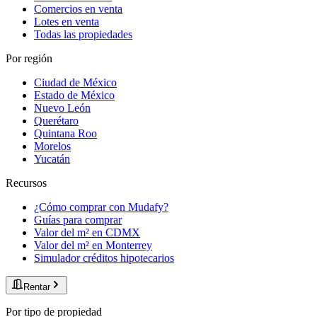
Comercios en venta
Lotes en venta
Todas las propiedades
Por región
Ciudad de México
Estado de México
Nuevo León
Querétaro
Quintana Roo
Morelos
Yucatán
Recursos
¿Cómo comprar con Mudafy?
Guías para comprar
Valor del m² en CDMX
Valor del m² en Monterrey
Simulador créditos hipotecarios
Rentar
Por tipo de propiedad