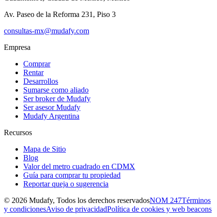
Av. Paseo de la Reforma 231, Piso 3
consultas-mx@mudafy.com
Empresa
Comprar
Rentar
Desarrollos
Sumarse como aliado
Ser broker de Mudafy
Ser asesor Mudafy
Mudafy Argentina
Recursos
Mapa de Sitio
Blog
Valor del metro cuadrado en CDMX
Guía para comprar tu propiedad
Reportar queja o sugerencia
©
2026
Mudafy, Todos los derechos reservados
NOM 247
Términos
y condiciones
Aviso de privacidad
Política de cookies y web beacons