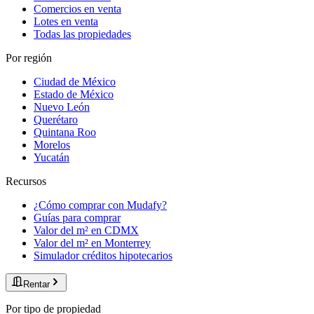
Comercios en venta
Lotes en venta
Todas las propiedades
Por región
Ciudad de México
Estado de México
Nuevo León
Querétaro
Quintana Roo
Morelos
Yucatán
Recursos
¿Cómo comprar con Mudafy?
Guías para comprar
Valor del m² en CDMX
Valor del m² en Monterrey
Simulador créditos hipotecarios
Rentar
Por tipo de propiedad