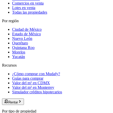
Comercios en venta
Lotes en venta
Todas las propiedades
Por región
Ciudad de México
Estado de México
Nuevo León
Querétaro
Quintana Roo
Morelos
Yucatán
Recursos
¿Cómo comprar con Mudafy?
Guías para comprar
Valor del m² en CDMX
Valor del m² en Monterrey
Simulador créditos hipotecarios
Rentar
Por tipo de propiedad