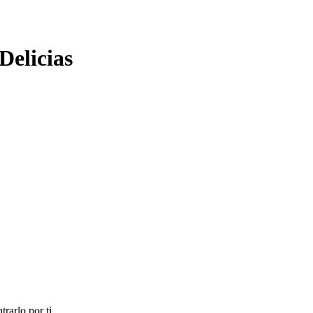
Delicias
rarlo por ti.