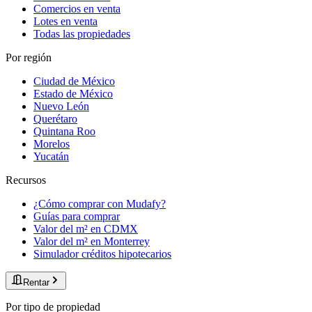
Comercios en venta
Lotes en venta
Todas las propiedades
Por región
Ciudad de México
Estado de México
Nuevo León
Querétaro
Quintana Roo
Morelos
Yucatán
Recursos
¿Cómo comprar con Mudafy?
Guías para comprar
Valor del m² en CDMX
Valor del m² en Monterrey
Simulador créditos hipotecarios
Rentar
Por tipo de propiedad