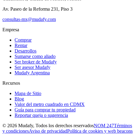
Av. Paseo de la Reforma 231, Piso 3
consultas-mx@mudafy.com
Empresa
Comprar
Rentar
Desarrollos
Sumarse como aliado
Ser broker de Mudafy
Ser asesor Mudafy
Mudafy Argentina
Recursos
Mapa de Sitio
Blog
Valor del metro cuadrado en CDMX
Guía para comprar tu propiedad
Reportar queja o sugerencia
©
2026
Mudafy, Todos los derechos reservados
NOM 247
Términos
y condiciones
Aviso de privacidad
Política de cookies y web beacons