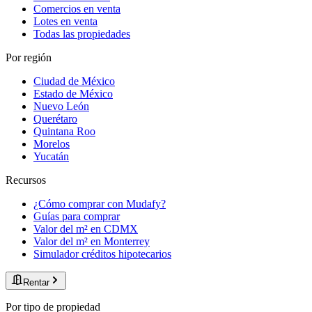
Comercios en venta
Lotes en venta
Todas las propiedades
Por región
Ciudad de México
Estado de México
Nuevo León
Querétaro
Quintana Roo
Morelos
Yucatán
Recursos
¿Cómo comprar con Mudafy?
Guías para comprar
Valor del m² en CDMX
Valor del m² en Monterrey
Simulador créditos hipotecarios
Rentar
Por tipo de propiedad