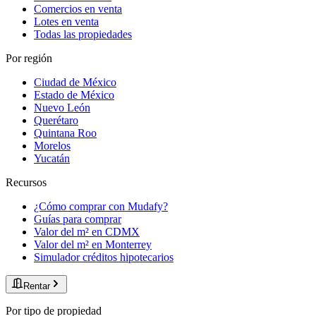
Comercios en venta
Lotes en venta
Todas las propiedades
Por región
Ciudad de México
Estado de México
Nuevo León
Querétaro
Quintana Roo
Morelos
Yucatán
Recursos
¿Cómo comprar con Mudafy?
Guías para comprar
Valor del m² en CDMX
Valor del m² en Monterrey
Simulador créditos hipotecarios
Rentar
Por tipo de propiedad