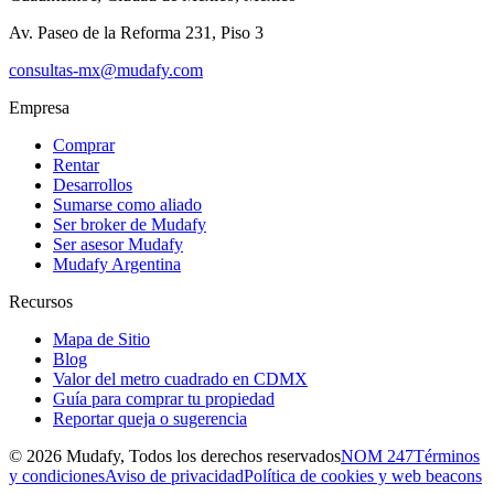
Av. Paseo de la Reforma 231, Piso 3
consultas-mx@mudafy.com
Empresa
Comprar
Rentar
Desarrollos
Sumarse como aliado
Ser broker de Mudafy
Ser asesor Mudafy
Mudafy Argentina
Recursos
Mapa de Sitio
Blog
Valor del metro cuadrado en CDMX
Guía para comprar tu propiedad
Reportar queja o sugerencia
©
2026
Mudafy, Todos los derechos reservados
NOM 247
Términos
y condiciones
Aviso de privacidad
Política de cookies y web beacons